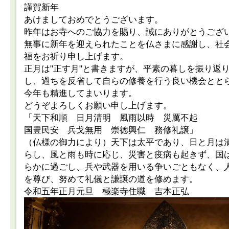
謹賀新年
あけましておめでとうございます。
昨年はお寺へのご協力を賜り、誠にありがとうござ
無事に新年を迎えられたことを仏さまに感謝し、社
福をお祈り申し上げます。
正月は"正す月"と書きますが、平素の暮しを振り返
し、過ちを反省して自らの修養を行う良い機会とと
今年も精進してまいります。
どうぞよろしくお願い申し上げます。
「天下和順 日月清明 風雨以時 災厲不起
国豊民安 兵戈無用 崇徳興仁 務修礼譲」
（仏様の御力により）天下は太平であり、日と月は
らし、風と雨も時に応じ、災害と疫病も起きず、国
らかに過ごし、兵や武器を用いる争いごともなく、
を尊び、努めて礼儀と謙譲の道を修めます。
令和五年正月元旦 極楽寺住職 吉本正弘