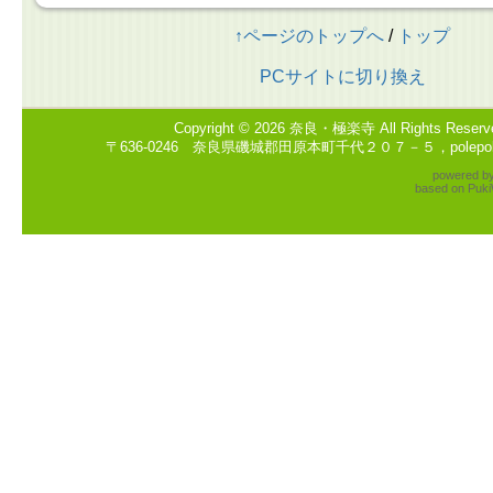
↑ページのトップへ
/
トップ
PCサイトに切り換え
Copyright © 2026
奈良・極楽寺
All Rights Reserv
〒636-0246 奈良県磯城郡田原本町千代２０７－５，polepole2
powered b
based on
Puki