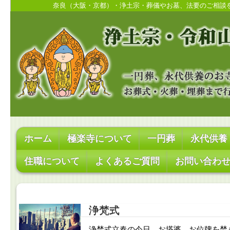
奈良（大阪・京都）・浄土宗・葬儀やお墓、法要のご相談
ホーム
極楽寺について
一円葬
永代供養
住職について
よくあるご質問
お問い合わ
浄梵式
浄焚式立春の今日、お塔婆、お位牌を焚