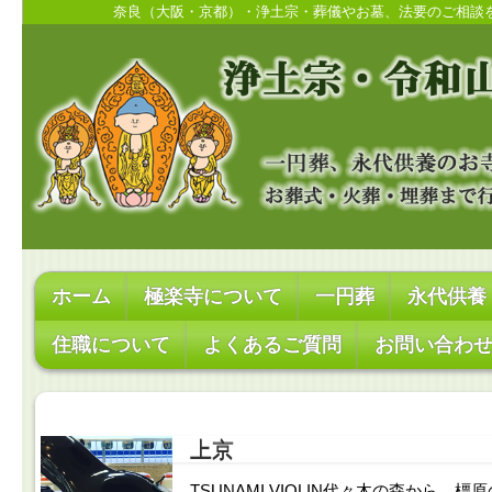
奈良（大阪・京都）・浄土宗・葬儀やお墓、法要のご相談
ホーム
極楽寺について
一円葬
永代供養
住職について
よくあるご質問
お問い合わ
上京
TSUNAMI VIOLIN代々木の森から、橿