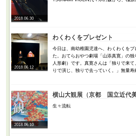
2018.06.30
わくわくをプレゼント
今日は、南幼稚園児達へ、わくわくをプ
た。おてらおやつ劇場「山添真寛」の独
人形劇）です。真寛さんは「独りで来て
2018.06.12
りで演じ、独りで去っていく。」無量寿
横山大観展（京都 国立近代
生々流転
2018.06.10