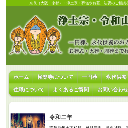
奈良（大阪・京都）・浄土宗・葬儀やお墓、法要のご相談
ホーム
極楽寺について
一円葬
永代供養
住職について
よくあるご質問
お問い合わ
令和二年
謹賀新年天下和順 日月清明 風雨以時 