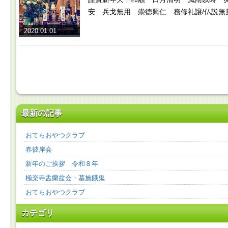
安 兵戈無用 崇徳興仁 務修礼譲/仏説無
2020.01.01
最新の記事
おてらおやつクラブ
春彼岸会
新年のご挨拶 令和８年
極楽寺盂蘭盆会・墓施餓鬼
おてらおやつクラブ
カテゴリ