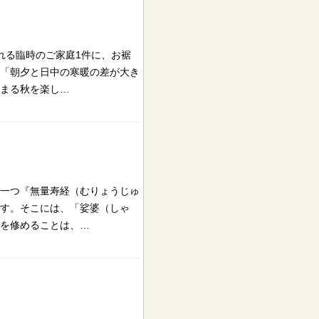
れる臨時のご家庭1件に、お裾
「朝夕と日中の寒暖の差が大き
まる秋を楽し…
一つ『無量寿経（むりょうじゅ
す。そこには、「娑婆（しゃ
を修めることは、…