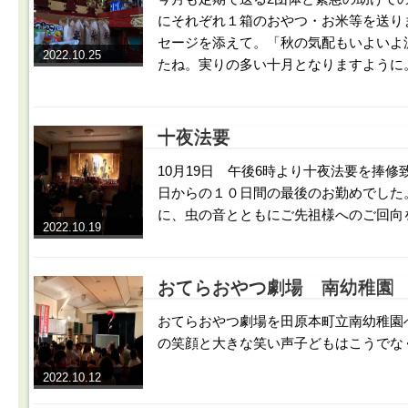
にそれぞれ１箱のおやつ・お米等を送り
セージを添えて。「秋の気配もいよいよ
2022.10.25
たね。実りの多い十月となりますように
十夜法要
10月19日 午後6時より十夜法要を捧修致
日からの１０日間の最後のお勤めでした
に、虫の音とともにご先祖様へのご回向
2022.10.19
おてらおやつ劇場 南幼稚園
おてらおやつ劇場を田原本町立南幼稚園
の笑顔と大きな笑い声子どもはこうでな
2022.10.12