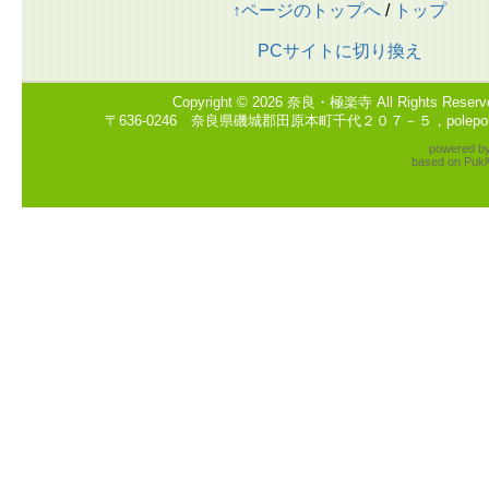
↑ページのトップへ
/
トップ
PCサイトに切り換え
Copyright © 2026
奈良・極楽寺
All Rights Reserv
〒636-0246 奈良県磯城郡田原本町千代２０７－５，polepole2
powered b
based on
Puki